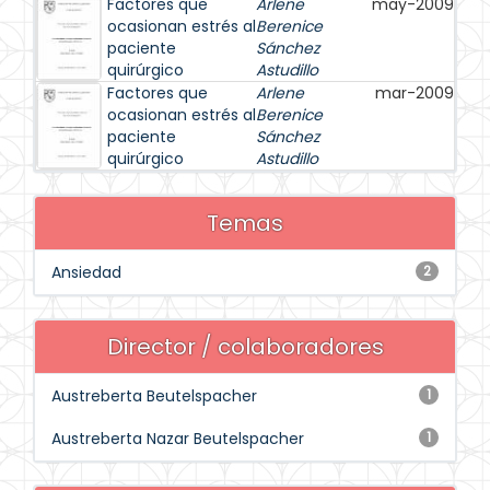
Factores que
Arlene
may-2009
ocasionan estrés al
Berenice
paciente
Sánchez
quirúrgico
Astudillo
Factores que
Arlene
mar-2009
ocasionan estrés al
Berenice
paciente
Sánchez
quirúrgico
Astudillo
Temas
Ansiedad
2
Director / colaboradores
Austreberta Beutelspacher
1
Austreberta Nazar Beutelspacher
1