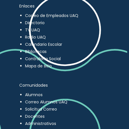
Enlaces
Correo de Empleados UAQ
Directorio
TV UAQ
Radio UAQ
Calendario Escolar
Bibliotecas
Contraloría Social
Mapa de sitio
Comunidades
Alumnos
Correo Alumnos UAQ
Solicitud Correo
Docentes
Administrativos