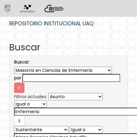
Skip
REPOSITORIO INSTITUCIONAL UAQ
navigation
Buscar
Buscar:
por
Filtros actuales: