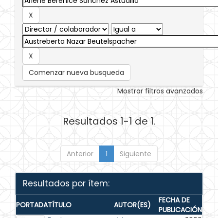
Comenzar nueva busqueda
Mostrar filtros avanzados
Resultados 1-1 de 1.
Anterior
1
Siguiente
Resultados por ítem:
FECHA DE
PORTADA
TÍTULO
AUTOR(ES)
PUBLICACIÓN