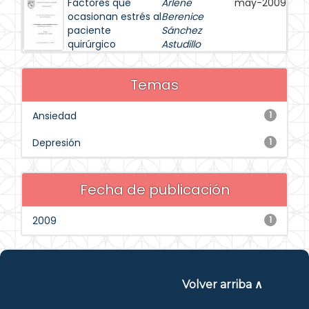
Factores que
Arlene
may-2009
ocasionan estrés al
Berenice
paciente
Sánchez
quirúrgico
Astudillo
Temas
Ansiedad
1
Depresión
1
Fecha de publicación
2009
1
Volver arriba ∧