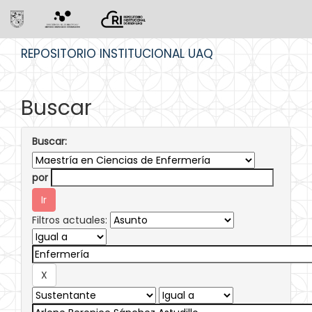
Skip
REPOSITORIO INSTITUCIONAL UAQ
navigation
Buscar
Buscar:
por
Filtros actuales: