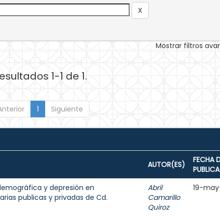
Mostrar filtros av
esultados 1-1 de 1.
Anterior
1
Siguiente
FECHA 
AUTOR(ES)
PUBLIC
odemográfica y depresión en
Abril
19-may
rias publicas y privadas de Cd.
Camarillo
Quiroz