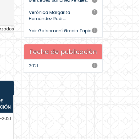
Mercedes Sánchez Perales.
Verónica Margarita
1
Hernández Rodr...
anzados
Yair Getsemaní Gracia Tapia
1
Fecha de publicación
2021
1
DE
ACIÓN
-2021