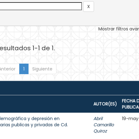
Mostrar filtros av
esultados 1-1 de 1.
Anterior
1
Siguiente
FECHA 
AUTOR(ES)
PUBLIC
odemográfica y depresión en
Abril
19-may
rias publicas y privadas de Cd.
Camarillo
Quiroz