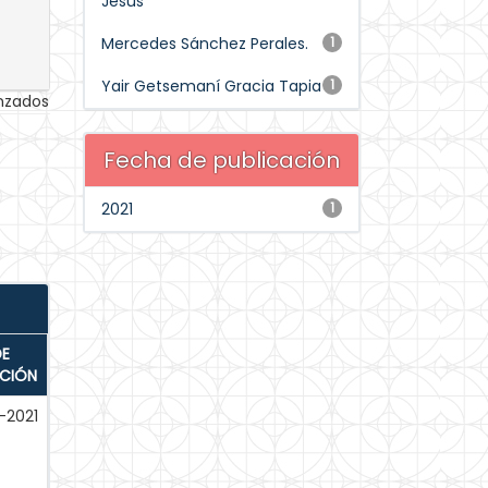
Jesús
Mercedes Sánchez Perales.
1
Yair Getsemaní Gracia Tapia
1
anzados
Fecha de publicación
2021
1
DE
ACIÓN
-2021