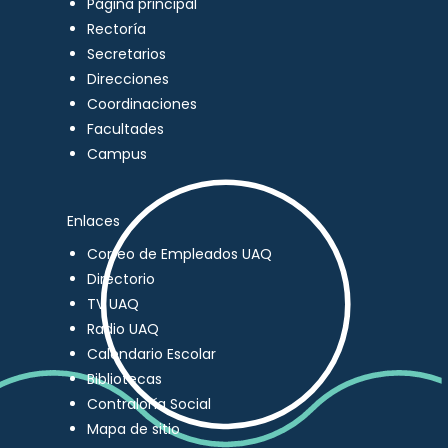
Página principal
Rectoría
Secretarios
Direcciones
Coordinaciones
Facultades
Campus
Enlaces
Correo de Empleados UAQ
Directorio
TV UAQ
Radio UAQ
Calendario Escolar
Bibliotecas
Contraloría Social
Mapa de sitio