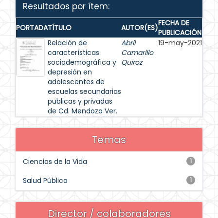
Resultados por ítem:
FECHA DE
PORTADA
TÍTULO
AUTOR(ES)
PUBLICACIÓN
Relación de
Abril
19-may-2021
características
Camarillo
sociodemográfica y
Quiroz
depresión en
adolescentes de
escuelas secundarias
publicas y privadas
de Cd. Mendoza Ver.
Temas
Ciencias de la Vida
1
Salud Pública
1
Director / colaboradores