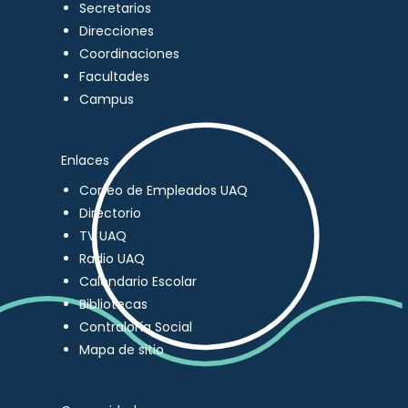
Secretarios
Direcciones
Coordinaciones
Facultades
Campus
Enlaces
Correo de Empleados UAQ
Directorio
TV UAQ
Radio UAQ
Calendario Escolar
Bibliotecas
Contraloría Social
Mapa de sitio