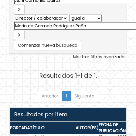
Comenzar nueva busqueda
Mostrar filtros avanzados
Resultados 1-1 de 1.
Anterior
1
Siguiente
Resultados por ítem:
FECHA DE
PORTADA
TÍTULO
AUTOR(ES)
PUBLICACIÓN