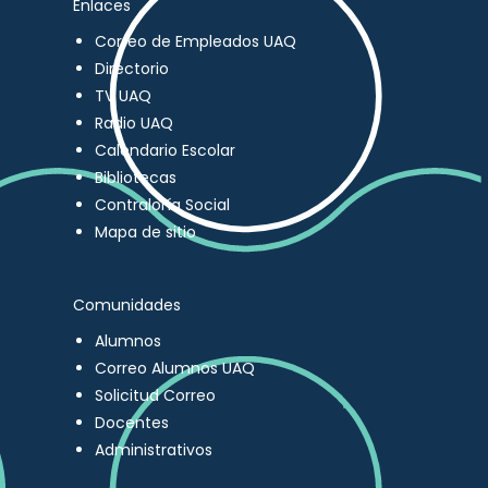
Enlaces
Correo de Empleados UAQ
Directorio
TV UAQ
Radio UAQ
Calendario Escolar
Bibliotecas
Contraloría Social
Mapa de sitio
Comunidades
Alumnos
Correo Alumnos UAQ
Solicitud Correo
Docentes
Administrativos