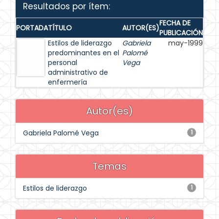
Resultados por ítem:
FECHA DE
PORTADA
TÍTULO
AUTOR(ES)
PUBLICACIÓN
Estilos de liderazgo
Gabriela
may-1999
predominantes en el
Palomé
personal
Vega
administrativo de
enfermería
Autor(es)
Gabriela Palomé Vega
1
Temas
Estilos de liderazgo
1