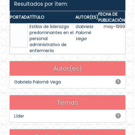
Resultados por ítem:
FECHA DE
PORTADA
TÍTULO
AUTOR(ES)
PUBLICACIÓN
Estilos de liderazgo
Gabriela
may-1999
predominantes en el
Palomé
personal
Vega
administrativo de
enfermería
Autor(es)
Gabriela Palomé Vega
1
Temas
Líder
1