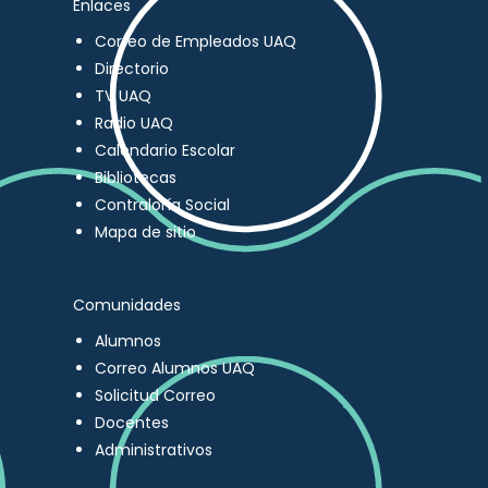
Enlaces
Correo de Empleados UAQ
Directorio
TV UAQ
Radio UAQ
Calendario Escolar
Bibliotecas
Contraloría Social
Mapa de sitio
Comunidades
Alumnos
Correo Alumnos UAQ
Solicitud Correo
Docentes
Administrativos