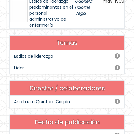
Estilos de liderazgo
Gabriela
may-1999
predominantes en el
Palomé
personal
Vega
administrativo de
enfermería
Temas
Estilos de liderazgo
1
Líder
1
Director / colaboradores
Ana Laura Quintero Crispín
1
Fecha de publicación