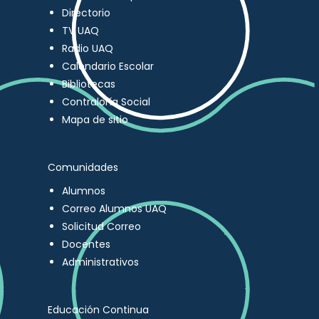
Directorio
TV UAQ
Radio UAQ
Calendario Escolar
Bibliotecas
Contraloría Social
Mapa de sitio
Comunidades
Alumnos
Correo Alumnos UAQ
Solicitud Correo
Docentes
Administrativos
Educación Continua