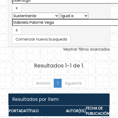
Comenzar nueva busqueda
Mostrar filtros avanzados
Resultados 1-1 de 1.
Anterior
1
Siguiente
Resultados por ítem:
FECHA DE
PORTADA
TÍTULO
AUTOR(ES)
PUBLICACIÓN