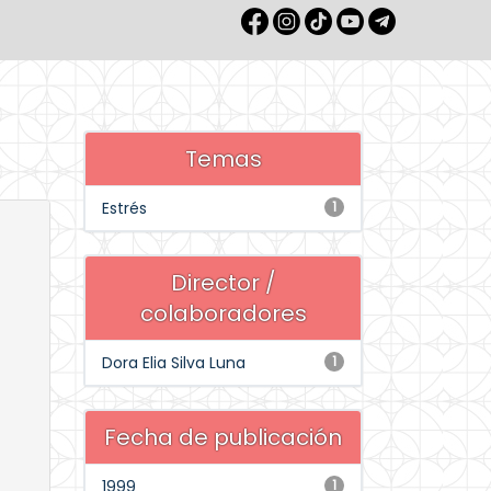
Temas
Estrés
1
Director /
colaboradores
Dora Elia Silva Luna
1
Fecha de publicación
1999
1