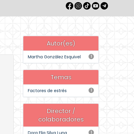
Autor(es)
Martha González Esquivel
1
Temas
Factores de estrés
1
Director /
colaboradores
Dora Elia Silva Luna
1