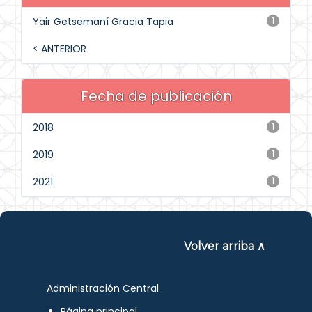
Yair Getsemaní Gracia Tapia
1
< ANTERIOR
Fecha de publicación
2018
1
2019
1
2021
1
Volver arriba ∧
Administración Central
Página principal