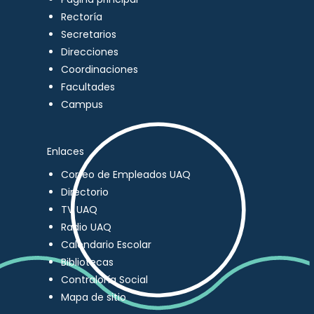
Rectoría
Secretarios
Direcciones
Coordinaciones
Facultades
Campus
Enlaces
Correo de Empleados UAQ
Directorio
TV UAQ
Radio UAQ
Calendario Escolar
Bibliotecas
Contraloría Social
Mapa de sitio