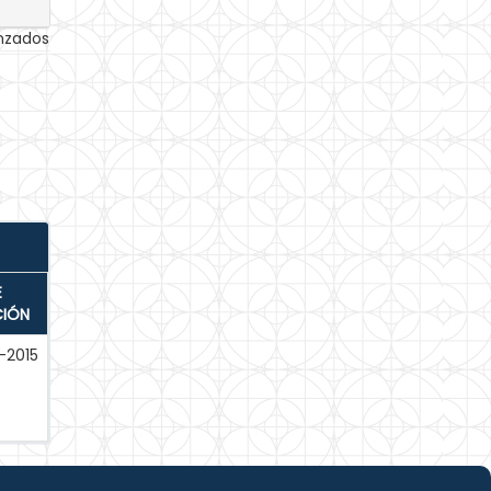
anzados
E
CIÓN
-2015