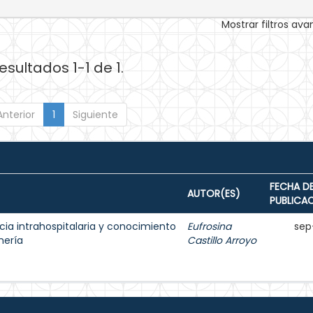
Mostrar filtros av
esultados 1-1 de 1.
Anterior
1
Siguiente
FECHA D
AUTOR(ES)
PUBLICA
cia intrahospitalaria y conocimiento
Eufrosina
sep
mería
Castillo Arroyo