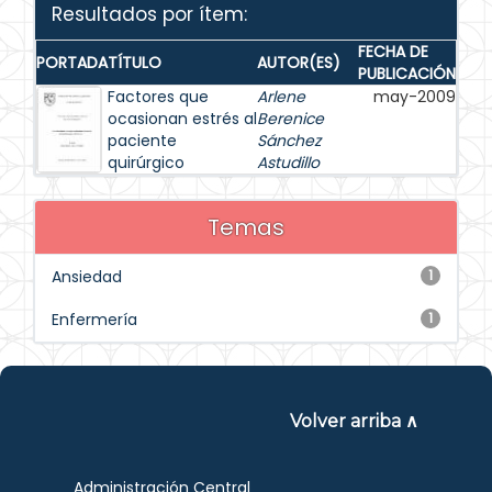
Resultados por ítem:
FECHA DE
PORTADA
TÍTULO
AUTOR(ES)
PUBLICACIÓN
Factores que
Arlene
may-2009
ocasionan estrés al
Berenice
paciente
Sánchez
quirúrgico
Astudillo
Temas
Ansiedad
1
Enfermería
1
Volver arriba ∧
Administración Central