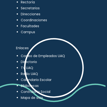
Rectoría
Secretarios
Direcciones
Coordinaciones
Facultades
Campus
Enlaces
Correo de Empleados UAQ
Directorio
TV UAQ
Radio UAQ
Calendario Escolar
Bibliotecas
Contraloría Social
Mapa de sitio