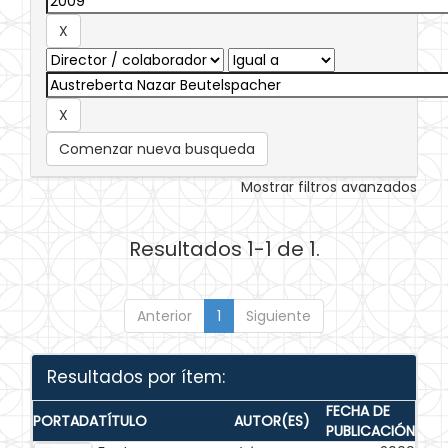
Comenzar nueva busqueda
Mostrar filtros avanzados
Resultados 1-1 de 1.
Anterior
1
Siguiente
Resultados por ítem:
FECHA DE
PORTADA
TÍTULO
AUTOR(ES)
PUBLICACIÓN