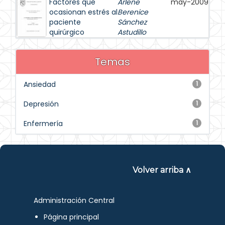
Factores que
Arlene
may-2009
ocasionan estrés al
Berenice
paciente
Sánchez
quirúrgico
Astudillo
Temas
Ansiedad
1
Depresión
1
Enfermería
1
Volver arriba ∧
Administración Central
Página principal