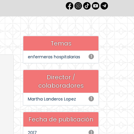
Temas
enfermeras hospitalarias
1
Director /
colaboradores
Martha Landeros Lopez
1
Fecha de publicación
2017
1