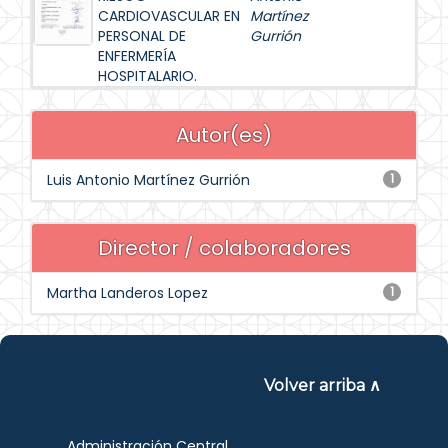
CARDIOVASCULAR EN
Martínez
PERSONAL DE
Gurrión
ENFERMERÍA
HOSPITALARIO.
Autor(es)
Luis Antonio Martínez Gurrión
1
Director / colaboradores
Martha Landeros Lopez
1
Volver arriba ∧
Administración Central