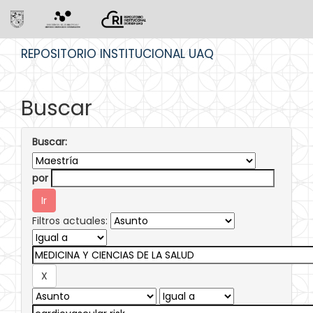
Skip
REPOSITORIO INSTITUCIONAL UAQ
navigation
Buscar
Buscar:
por
Filtros actuales: