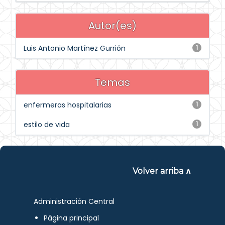
Autor(es)
Luis Antonio Martínez Gurrión
1
Temas
enfermeras hospitalarias
1
estilo de vida
1
Volver arriba ∧
Administración Central
Página principal