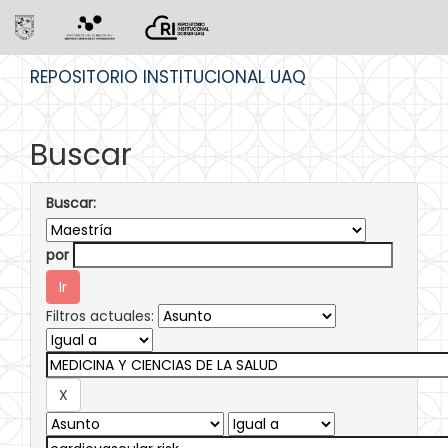
Skip
REPOSITORIO INSTITUCIONAL UAQ
navigation
Buscar
Buscar:
por
Filtros actuales: