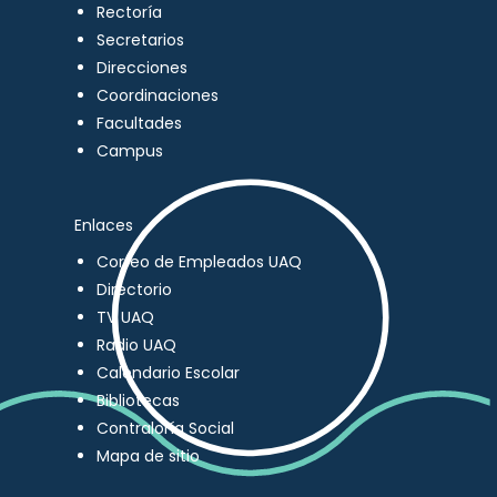
Rectoría
Secretarios
Direcciones
Coordinaciones
Facultades
Campus
Enlaces
Correo de Empleados UAQ
Directorio
TV UAQ
Radio UAQ
Calendario Escolar
Bibliotecas
Contraloría Social
Mapa de sitio