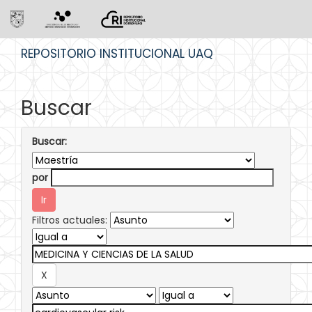
Skip
REPOSITORIO INSTITUCIONAL UAQ
navigation
Buscar
Buscar:
por
Filtros actuales: