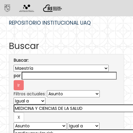
Skip
REPOSITORIO INSTITUCIONAL UAQ
navigation
Buscar
Buscar:
por
Filtros actuales: