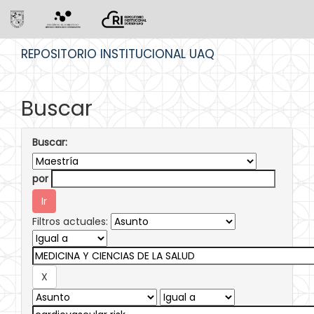
Skip
REPOSITORIO INSTITUCIONAL UAQ
navigation
Buscar
Buscar:
por
Filtros actuales: