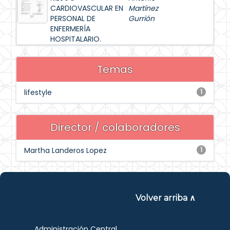
CARDIOVASCULAR EN
Martínez
PERSONAL DE
Gurrión
ENFERMERÍA
HOSPITALARIO.
Temas
lifestyle
1
Director / colaboradores
Martha Landeros Lopez
1
Volver arriba ∧
Administración Central