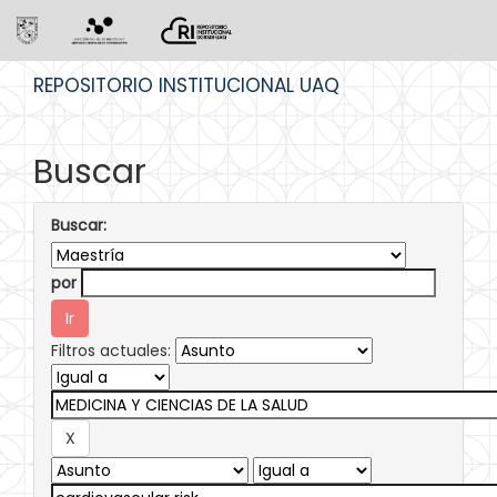
Skip
REPOSITORIO INSTITUCIONAL UAQ
navigation
Buscar
Buscar:
por
Filtros actuales: