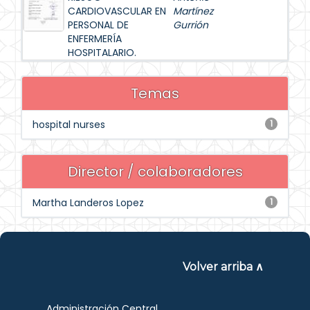
CARDIOVASCULAR EN
Martínez
PERSONAL DE
Gurrión
ENFERMERÍA
HOSPITALARIO.
Temas
hospital nurses
1
Director / colaboradores
Martha Landeros Lopez
1
Volver arriba ∧
Administración Central