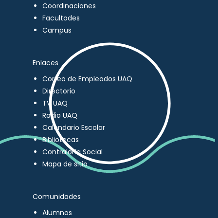
Coordinaciones
Facultades
Campus
Enlaces
Correo de Empleados UAQ
Directorio
TV UAQ
Radio UAQ
Calendario Escolar
Bibliotecas
Contraloría Social
Mapa de sitio
Comunidades
Alumnos