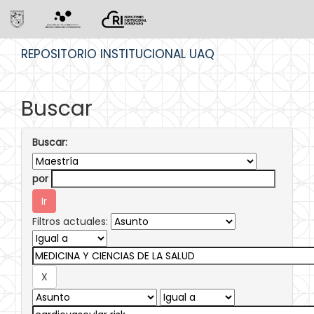
Skip
REPOSITORIO INSTITUCIONAL UAQ
navigation
Buscar
Buscar:
por
Filtros actuales: