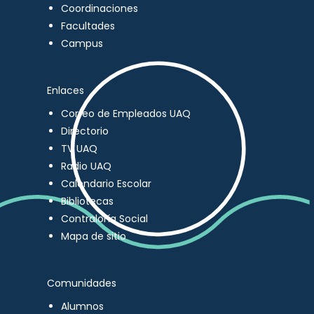
Coordinaciones
Facultades
Campus
Enlaces
Correo de Empleados UAQ
Directorio
TV UAQ
Radio UAQ
Calendario Escolar
Bibliotecas
Contraloría Social
Mapa de sitio
Comunidades
Alumnos