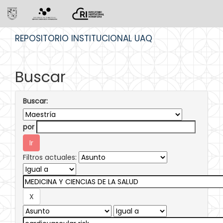
Skip
REPOSITORIO INSTITUCIONAL UAQ
navigation
Buscar
Buscar:
por
Filtros actuales: