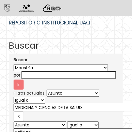
Skip
REPOSITORIO INSTITUCIONAL UAQ
navigation
Buscar
Buscar:
por
Filtros actuales: