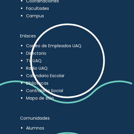
Coordinaciones
Facultades
Campus
Enlaces
Correo de Empleados UAQ
Directorio
TV UAQ
Radio UAQ
Calendario Escolar
Bibliotecas
Contraloría Social
Mapa de sitio
Comunidades
Alumnos