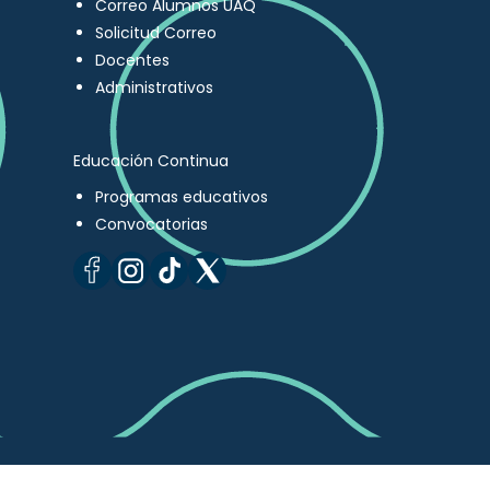
Correo Alumnos UAQ
Solicitud Correo
Docentes
Administrativos
Educación Continua
Programas educativos
Convocatorias