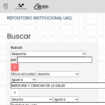
Skip
REPOSITORIO INSTITUCIONAL UAQ
navigation
Buscar
Buscar:
por
Filtros actuales: