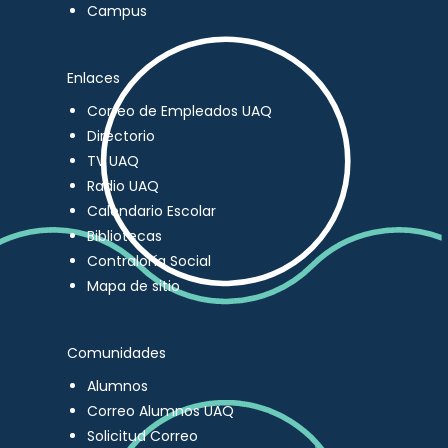
Campus
Enlaces
Correo de Empleados UAQ
Directorio
TV UAQ
Radio UAQ
Calendario Escolar
Bibliotecas
Contraloría Social
Mapa de sitio
Comunidades
Alumnos
Correo Alumnos UAQ
Solicitud Correo