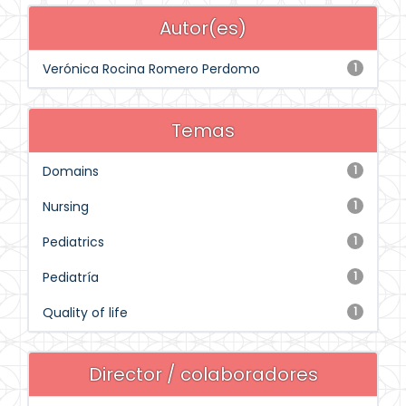
Autor(es)
Verónica Rocina Romero Perdomo
1
Temas
Domains
1
Nursing
1
Pediatrics
1
Pediatría
1
Quality of life
1
Director / colaboradores