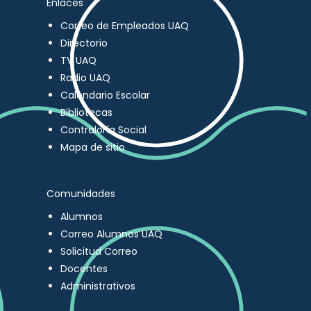
Enlaces
Correo de Empleados UAQ
Directorio
TV UAQ
Radio UAQ
Calendario Escolar
Bibliotecas
Contraloría Social
Mapa de sitio
Comunidades
Alumnos
Correo Alumnos UAQ
Solicitud Correo
Docentes
Administrativos