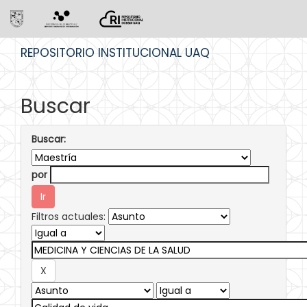
Skip
REPOSITORIO INSTITUCIONAL UAQ
navigation
Buscar
Buscar:
por
Filtros actuales: