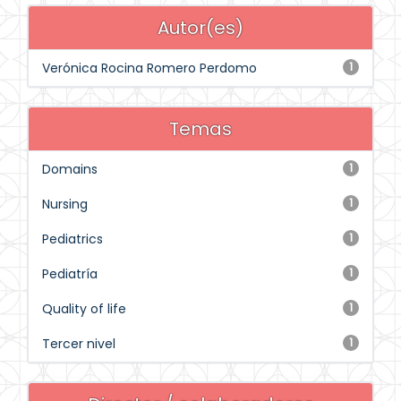
Autor(es)
Verónica Rocina Romero Perdomo
1
Temas
Domains
1
Nursing
1
Pediatrics
1
Pediatría
1
Quality of life
1
Tercer nivel
1