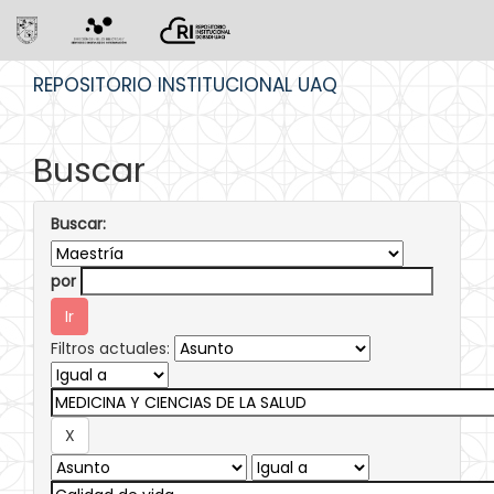
Skip
REPOSITORIO INSTITUCIONAL UAQ
navigation
Buscar
Buscar:
por
Filtros actuales: