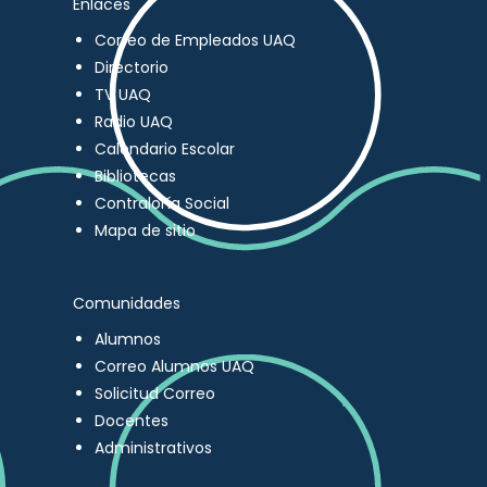
Enlaces
Correo de Empleados UAQ
Directorio
TV UAQ
Radio UAQ
Calendario Escolar
Bibliotecas
Contraloría Social
Mapa de sitio
Comunidades
Alumnos
Correo Alumnos UAQ
Solicitud Correo
Docentes
Administrativos