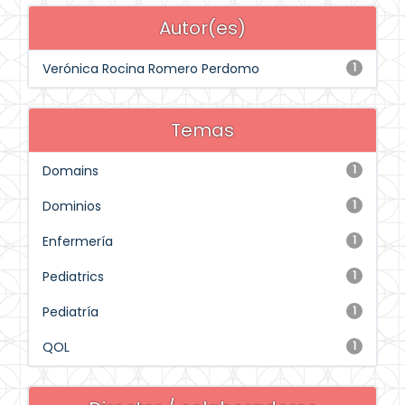
Autor(es)
Verónica Rocina Romero Perdomo
1
Temas
Domains
1
Dominios
1
Enfermería
1
Pediatrics
1
Pediatría
1
QOL
1