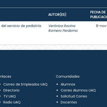
FECHA DE
AUTOR(ES)
PUBLICAC
del servicio de pediatría
Verónica Rocina
8-nov
Romero Perdomo
Enlaces
Comunidades
Correo de Empleados UAQ
Alumnos
Directorio
Correo Alumnos UAQ
TV UAQ
Solicitud Correo
Radio UAQ
Docentes