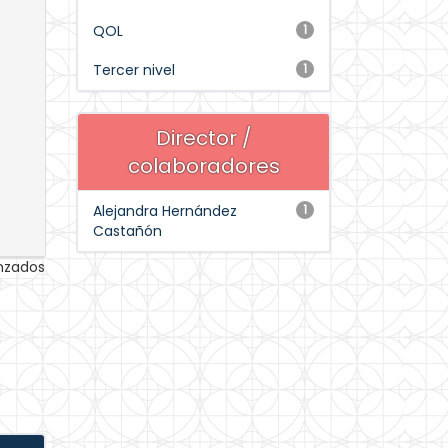
QOL
1
Tercer nivel
1
Director /
colaboradores
Alejandra Hernández
1
Castañón
anzados