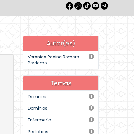
Autor(es)
Verónica Rocina Romero
1
Perdomo
Temas
Domains
1
Dominios
1
Enfermería
1
Pediatrics
1