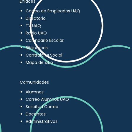
Enlaces
Correo de Empleados UAQ
Directorio
TV UAQ
Radio UAQ
Calendario Escolar
Bibliotecas
Contraloría Social
Mapa de sitio
Comunidades
Alumnos
Correo Alumnos UAQ
Solicitud Correo
Docentes
Administrativos