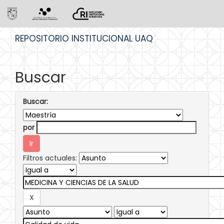
Skip
REPOSITORIO INSTITUCIONAL UAQ
navigation
Buscar
Buscar:
por
Filtros actuales: