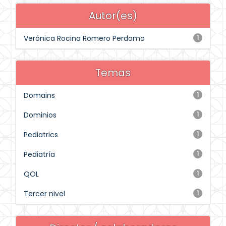
Autor(es)
Verónica Rocina Romero Perdomo
1
Temas
Domains
1
Dominios
1
Pediatrics
1
Pediatría
1
QOL
1
Tercer nivel
1