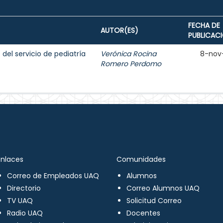
FECHA DE
AUTOR(ES)
PUBLICAC
del servicio de pediatría
Verónica Rocina
8-nov
Romero Perdomo
Enlaces
Comunidades
Correo de Empleados UAQ
Alumnos
Directorio
Correo Alumnos UAQ
TV UAQ
Solicitud Correo
Radio UAQ
Docentes