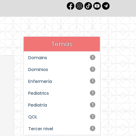
Temas
Domains
1
Dominios
1
Enfermería
1
Pediatrics
1
Pediatría
1
QOL
1
Tercer nivel
1