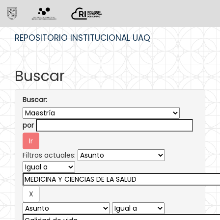
Skip
REPOSITORIO INSTITUCIONAL UAQ
navigation
Buscar
Buscar:
por
Filtros actuales: