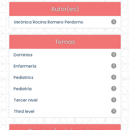
Autor(es)
Verónica Rocina Romero Perdomo
1
Temas
Dominios
1
Enfermería
1
Pediatrics
1
Pediatría
1
Tercer nivel
1
Third level
1