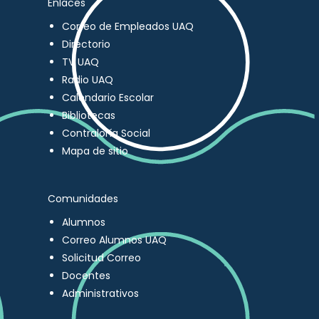
Enlaces
Correo de Empleados UAQ
Directorio
TV UAQ
Radio UAQ
Calendario Escolar
Bibliotecas
Contraloría Social
Mapa de sitio
Comunidades
Alumnos
Correo Alumnos UAQ
Solicitud Correo
Docentes
Administrativos