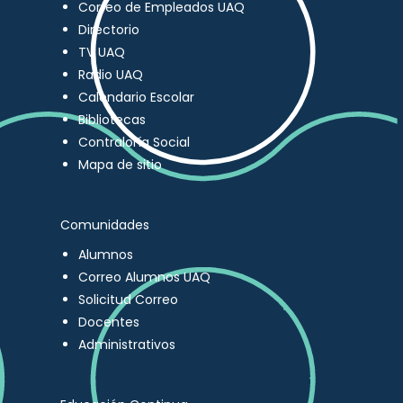
Correo de Empleados UAQ
Directorio
TV UAQ
Radio UAQ
Calendario Escolar
Bibliotecas
Contraloría Social
Mapa de sitio
Comunidades
Alumnos
Correo Alumnos UAQ
Solicitud Correo
Docentes
Administrativos