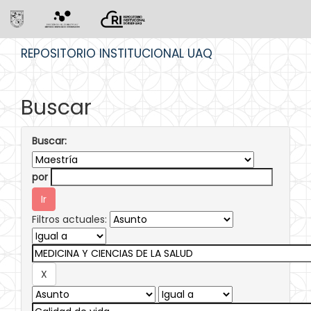
Skip
REPOSITORIO INSTITUCIONAL UAQ
navigation
Buscar
Buscar:
por
Filtros actuales: