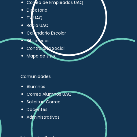
Correo de Empleados UAQ
Directorio
TV UAQ
Radio UAQ
Calendario Escolar
Bibliotecas
Contraloría Social
Mapa de sitio
Comunidades
Alumnos
Correo Alumnos UAQ
Solicitud Correo
Docentes
Administrativos