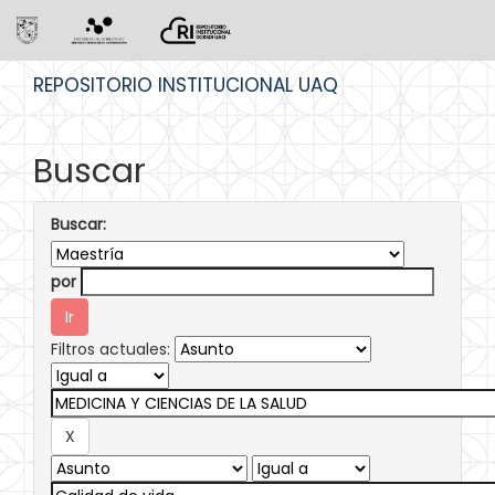
Skip
REPOSITORIO INSTITUCIONAL UAQ
navigation
Buscar
Buscar:
por
Filtros actuales: