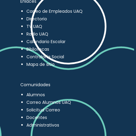
Enlaces
Correo de Empleados UAQ
Directorio
TV UAQ
Radio UAQ
Calendario Escolar
Bibliotecas
Contraloría Social
Mapa de sitio
Comunidades
Alumnos
Correo Alumnos UAQ
Solicitud Correo
Docentes
Administrativos