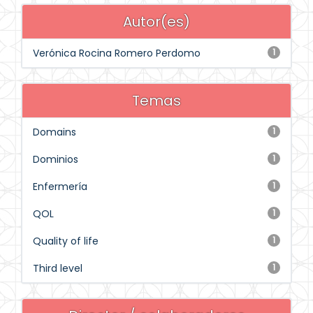
Autor(es)
Verónica Rocina Romero Perdomo
1
Temas
Domains
1
Dominios
1
Enfermería
1
QOL
1
Quality of life
1
Third level
1