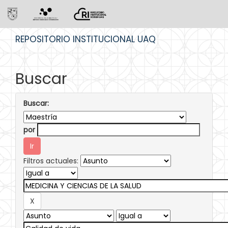
Skip
REPOSITORIO INSTITUCIONAL UAQ
navigation
Buscar
Buscar:
por
Filtros actuales: