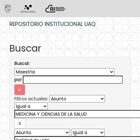
Skip
REPOSITORIO INSTITUCIONAL UAQ
navigation
Buscar
Buscar:
por
Filtros actuales: