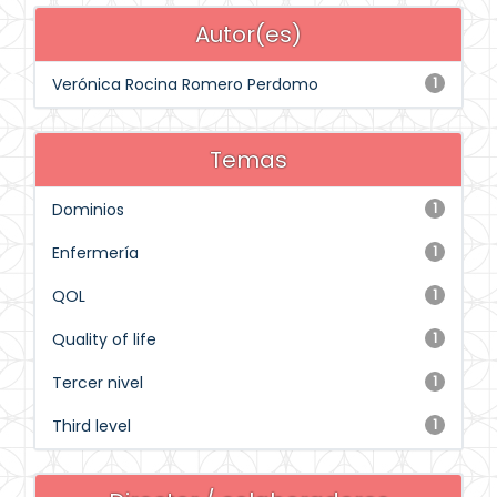
Autor(es)
Verónica Rocina Romero Perdomo
1
Temas
Dominios
1
Enfermería
1
QOL
1
Quality of life
1
Tercer nivel
1
Third level
1