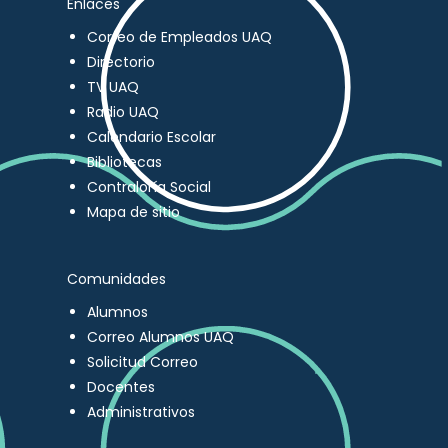
Enlaces
Correo de Empleados UAQ
Directorio
TV UAQ
Radio UAQ
Calendario Escolar
Bibliotecas
Contraloría Social
Mapa de sitio
Comunidades
Alumnos
Correo Alumnos UAQ
Solicitud Correo
Docentes
Administrativos