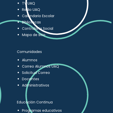
TV UAQ
Radio UAQ
Calendario Escolar
Bibliotecas
Contraloría Social
Mapa de sitio
Comunidades
Alumnos
Correo Alumnos UAQ
Solicitud Correo
Docentes
Administrativos
Educación Continua
Programas educativos