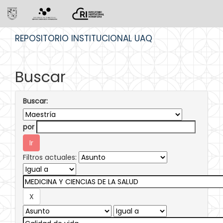
Skip
REPOSITORIO INSTITUCIONAL UAQ
navigation
Buscar
Buscar:
por
Filtros actuales: