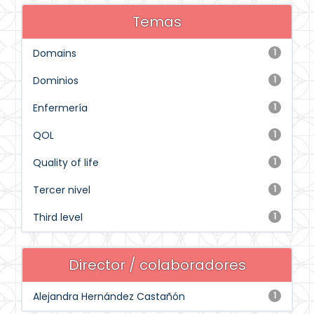
Temas
Domains
1
Dominios
1
Enfermería
1
QOL
1
Quality of life
1
Tercer nivel
1
Third level
1
Director / colaboradores
Alejandra Hernández Castañón
1