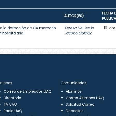
FECHA 
AUTOR(ES)
PUBLIC
a la detección de CA mamario
Teresa De Jesús
19-abr
 hospitalaria
Jacobo Galindo
Enlaces
Comunidades
Correo de Empleados UAQ
Alumnos
Directorio
Correo Alumnos UAQ
TV UAQ
Solicitud Correo
Radio UAQ
Docentes