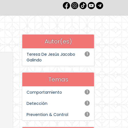
Autor(es)
Teresa De Jesús Jacobo
1
Galindo
Temas
Comportamiento
1
Detección
1
Prevention & Control
1