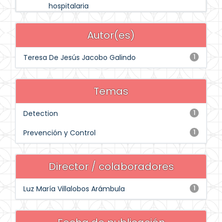
hospitalaria
Autor(es)
Teresa De Jesús Jacobo Galindo
1
Temas
Detection
1
Prevención y Control
1
Director / colaboradores
Luz María Villalobos Arámbula
1