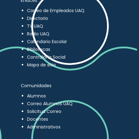
Enlaces
Correo de Empleados UAQ
Directorio
TV UAQ
Radio UAQ
Calendario Escolar
Bibliotecas
Contraloría Social
Mapa de sitio
Comunidades
Alumnos
Correo Alumnos UAQ
Solicitud Correo
Docentes
Administrativos