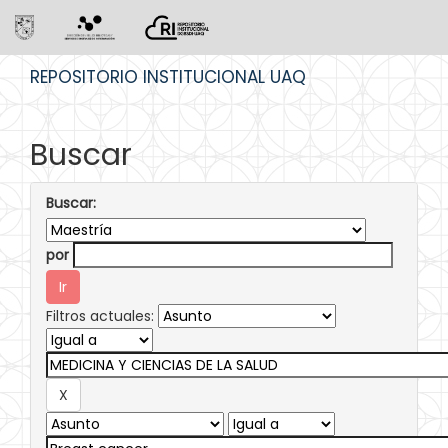
Skip
REPOSITORIO INSTITUCIONAL UAQ
navigation
Buscar
Buscar:
por
Filtros actuales: