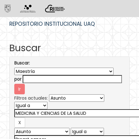
Skip
REPOSITORIO INSTITUCIONAL UAQ
navigation
Buscar
Buscar:
por
Filtros actuales: