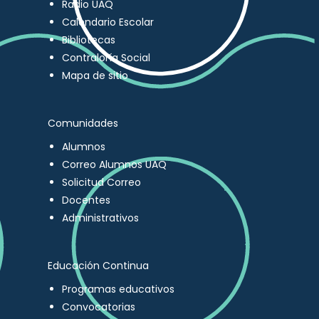
Radio UAQ
Calendario Escolar
Bibliotecas
Contraloría Social
Mapa de sitio
Comunidades
Alumnos
Correo Alumnos UAQ
Solicitud Correo
Docentes
Administrativos
Educación Continua
Programas educativos
Convocatorias