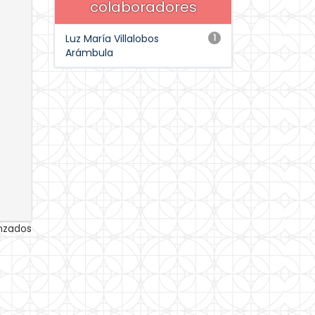
colaboradores
Luz María Villalobos
1
Arámbula
anzados