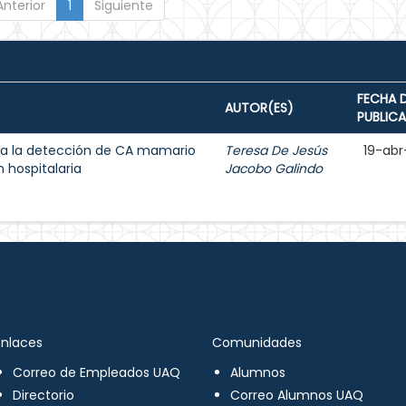
Anterior
1
Siguiente
FECHA 
AUTOR(ES)
PUBLIC
a la detección de CA mamario
Teresa De Jesús
19-abr
 hospitalaria
Jacobo Galindo
Enlaces
Comunidades
Correo de Empleados UAQ
Alumnos
Directorio
Correo Alumnos UAQ