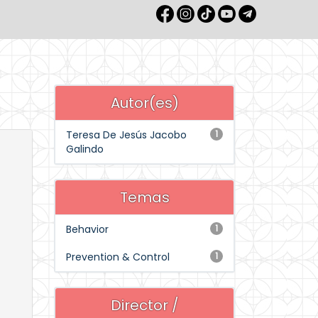
Autor(es)
Teresa De Jesús Jacobo
1
Galindo
Temas
Behavior
1
Prevention & Control
1
Director /