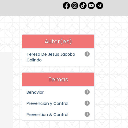
Autor(es)
Teresa De Jesús Jacobo
1
Galindo
Temas
Behavior
1
Prevención y Control
1
Prevention & Control
1