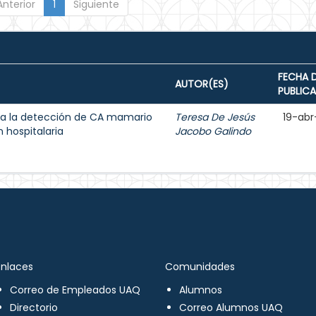
Anterior
1
Siguiente
FECHA 
AUTOR(ES)
PUBLIC
a la detección de CA mamario
Teresa De Jesús
19-abr
 hospitalaria
Jacobo Galindo
Enlaces
Comunidades
Correo de Empleados UAQ
Alumnos
Directorio
Correo Alumnos UAQ