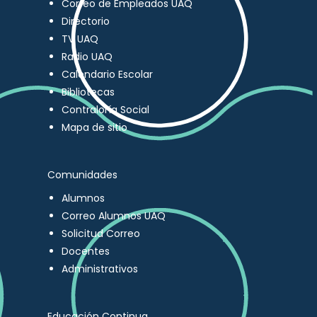
Correo de Empleados UAQ
Directorio
TV UAQ
Radio UAQ
Calendario Escolar
Bibliotecas
Contraloría Social
Mapa de sitio
Comunidades
Alumnos
Correo Alumnos UAQ
Solicitud Correo
Docentes
Administrativos
Educación Continua