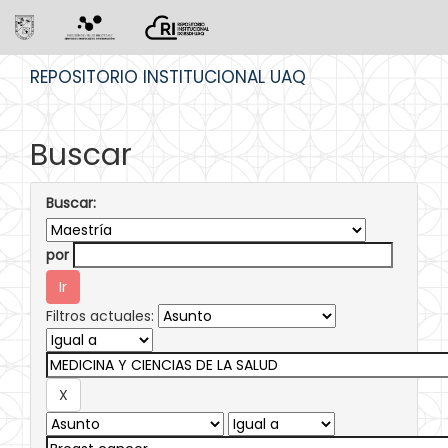
Skip
REPOSITORIO INSTITUCIONAL UAQ
navigation
Buscar
Buscar:
por
Filtros actuales: