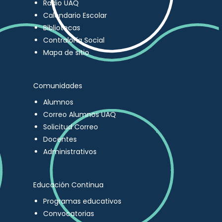
Radio UAQ
Calendario Escolar
Bibliotecas
Contraloría Social
Mapa de sitio
Comunidades
Alumnos
Correo Alumnos UAQ
Solicitud Correo
Docentes
Administrativos
Educación Continua
Programas educativos
Convocatorias