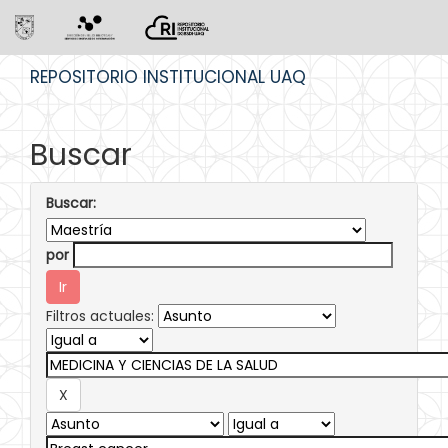
Skip
REPOSITORIO INSTITUCIONAL UAQ
navigation
Buscar
Buscar:
por
Filtros actuales: