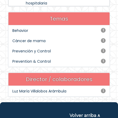
hospitalaria
Temas
Behavior
1
Cáncer de mama
1
Prevención y Control
1
Prevention & Control
1
Director / colaboradores
Luz María Villalobos Arámbula
1
Volver arriba ∧