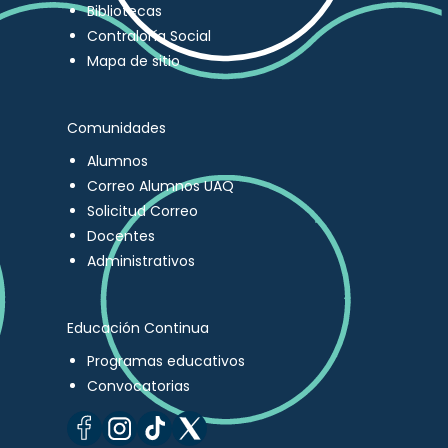
Bibliotecas
Contraloría Social
Mapa de sitio
Comunidades
Alumnos
Correo Alumnos UAQ
Solicitud Correo
Docentes
Administrativos
Educación Continua
Programas educativos
Convocatorias