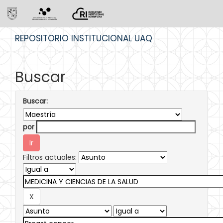
Skip
REPOSITORIO INSTITUCIONAL UAQ
navigation
Buscar
Buscar:
por
Filtros actuales: