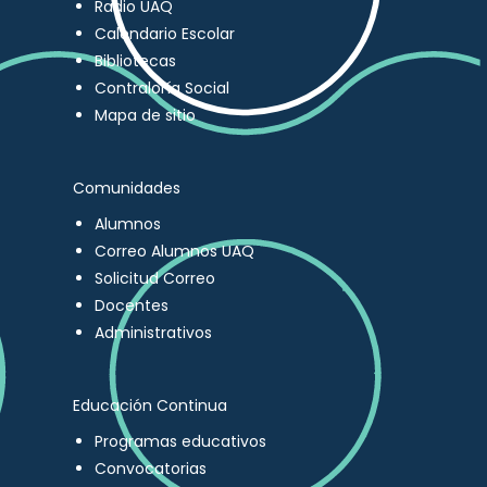
Radio UAQ
Calendario Escolar
Bibliotecas
Contraloría Social
Mapa de sitio
Comunidades
Alumnos
Correo Alumnos UAQ
Solicitud Correo
Docentes
Administrativos
Educación Continua
Programas educativos
Convocatorias