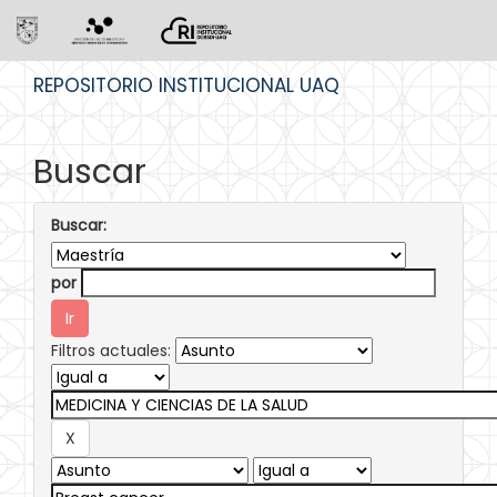
Skip
REPOSITORIO INSTITUCIONAL UAQ
navigation
Buscar
Buscar:
por
Filtros actuales: