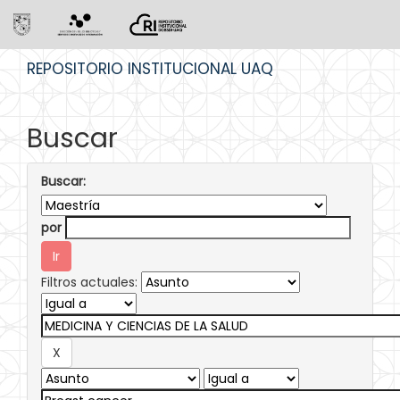
Skip
REPOSITORIO INSTITUCIONAL UAQ
navigation
Buscar
Buscar:
por
Filtros actuales: