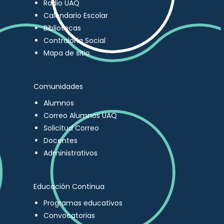
Radio UAQ
Calendario Escolar
Bibliotecas
Contraloría Social
Mapa de sitio
Comunidades
Alumnos
Correo Alumnos UAQ
Solicitud Correo
Docentes
Administrativos
Educación Continua
Programas educativos
Convocatorias