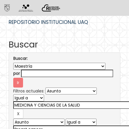
Skip
REPOSITORIO INSTITUCIONAL UAQ
navigation
Buscar
Buscar:
por
Filtros actuales: