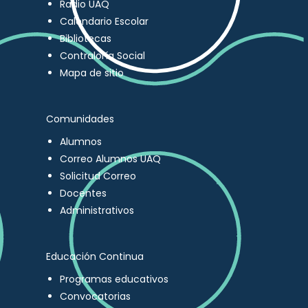
Radio UAQ
Calendario Escolar
Bibliotecas
Contraloría Social
Mapa de sitio
Comunidades
Alumnos
Correo Alumnos UAQ
Solicitud Correo
Docentes
Administrativos
Educación Continua
Programas educativos
Convocatorias