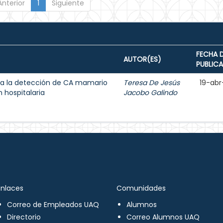
Anterior
1
Siguiente
FECHA 
AUTOR(ES)
PUBLIC
a la detección de CA mamario
Teresa De Jesús
19-abr
 hospitalaria
Jacobo Galindo
Enlaces
Comunidades
Correo de Empleados UAQ
Alumnos
Directorio
Correo Alumnos UAQ