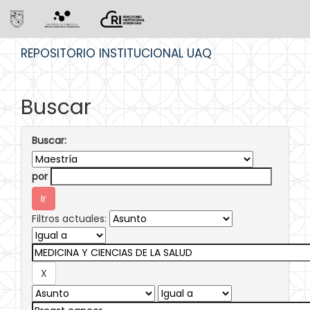
Skip
REPOSITORIO INSTITUCIONAL UAQ
navigation
Buscar
Buscar:
por
Filtros actuales: