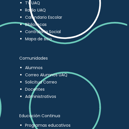
TV UAQ
Radio UAQ
Calendario Escolar
Bibliotecas
Contraloría Social
Mapa de sitio
Comunidades
Alumnos
Correo Alumnos UAQ
Solicitud Correo
Docentes
Administrativos
Educación Continua
Programas educativos