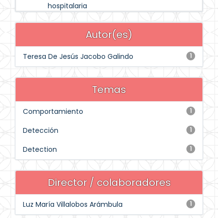
hospitalaria
Autor(es)
Teresa De Jesús Jacobo Galindo
1
Temas
Comportamiento
1
Detección
1
Detection
1
Director / colaboradores
Luz María Villalobos Arámbula
1